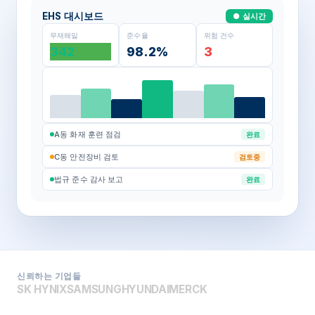
EHS 대시보드
● 실시간
무재해일
준수율
위험 건수
342
98.2%
3
A동 화재 훈련 점검
완료
C동 안전장비 검토
검토중
법규 준수 감사 보고
완료
신뢰하는 기업들
SK HYNIX
SAMSUNG
HYUNDAI
MERCK